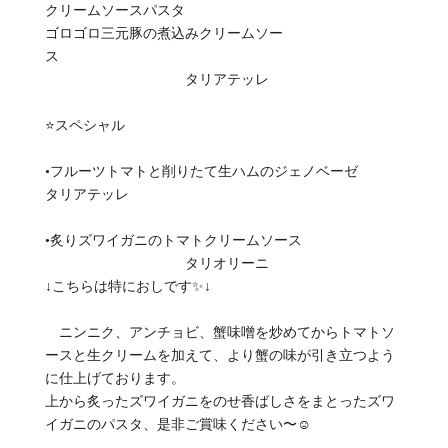
クリームソースパスタ
ゴロゴロ三元豚の煮込みクリームソー
ス
タリアテッレ
⭐️スペシャル
•フルーツトマトと削りたて生ハムのジェノベーゼ
タリアテッレ
•炙りズワイガニのトマトクリームソース
タリオリーニ
↓こちらは特におしです‍✨↓
ニンニク、アンチョビ、蟹味噌を炒めてからトマトソ
ースと生クリームを加えて、より蟹の味が引き立つよう
に仕上げております。
上から炙ったズワイガニをのせ香ばしさをまとったズワ
イガニのパスタ、是非ご賞味ください〜☺️