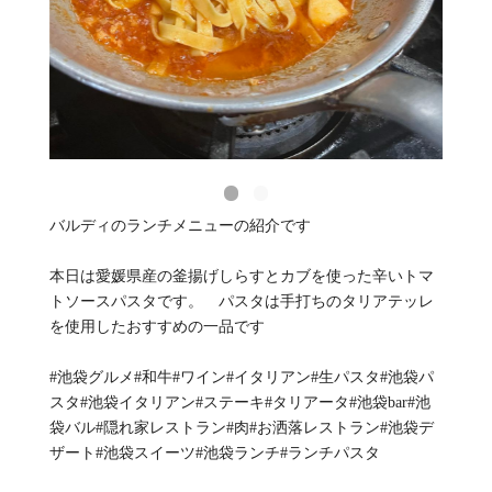
バルディのランチメニューの紹介です
本日は愛媛県産の釜揚げしらすとカブを使った辛いトマ
トソースパスタです。 パスタは手打ちのタリアテッレ
を使用したおすすめの一品です
#池袋グルメ#和牛#ワイン#イタリアン#生パスタ#池袋パ
スタ#池袋イタリアン#ステーキ#タリアータ#池袋bar#池
袋バル#隠れ家レストラン#肉#お洒落レストラン#池袋デ
ザート#池袋スイーツ#池袋ランチ#ランチパスタ