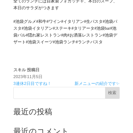
全てのランチには自家製フォカッチャ、本日のスープ、
本日のサラダがつきます
#池袋グルメ#和牛#ワイン#イタリアン#生パスタ#池袋パ
スタ#池袋イタリアン#ステーキ#タリアータ#池袋bar#池
袋バル#隠れ家レストラン#肉#お洒落レストラン#池袋デ
ザート#池袋スイーツ#池袋ランチ#ランチパスタ
スキル
投稿日
2023年11月5日
3連休2日目ですね！
新メニューの紹介です✨
検索
最近の投稿
最近のコメント