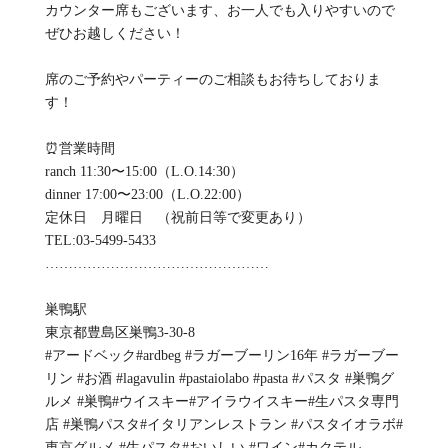
カウンター席もございます、お一人でも入りやすいので
ぜひお越しください！
席のご予約やパーティーのご相談もお待ちしておりま
す！
⏰営業時間
ranch 11:30〜15:00（L.O.14:30）
dinner 17:00〜23:00（L.O.22:00）
定休日 月曜日 （祝前日等で変更あり）
TEL:03-5499-5433
…………………………………………
巣鴨駅
東京都豊島区巣鴨3-30-8
#アードベック#ardbeg #ラガーブーリン16年 #ラガーブー
リン #お酒 #lagavulin #pastaiolabo #pasta #パスタ #巣鴨グ
ルメ #巣鴨#ウイスキー#アイラウイスキー#生パスタ専門
店 #巣鴨パスタ#イタリアンレストラン #パスタイオラボ#
東京グルメ #生パスタ#おいしい #ワイン#カクテル